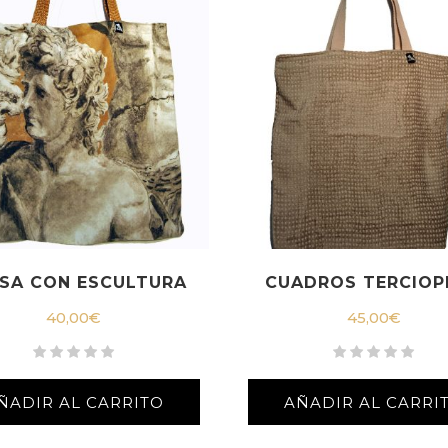
SA CON ESCULTURA
CUADROS TERCIOP
40,00
€
45,00
€
ÑADIR AL CARRITO
AÑADIR AL CARRI