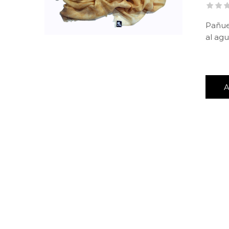
Pañue
al ag