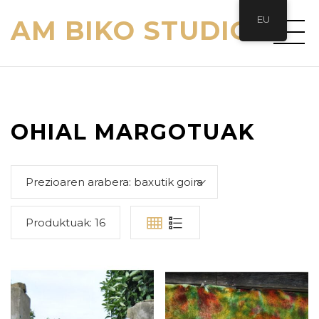
EU
AM BIKO STUDIO
OHIAL MARGOTUAK
Prezioaren arabera: baxutik goira
Produktuak:
16