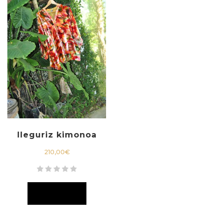
Ileguriz kimonoa
210,00
€