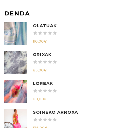
DENDA
OLATUAK
110,00
€
GRIXAK
85,00
€
LOREAK
80,00
€
SOINEKO ARROXA
175,00
€