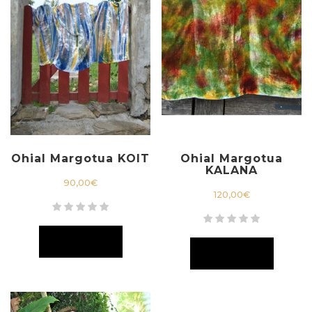
Ohial Margotua KOIT
Ohial Margotua
KALANA
90,00
€
120,00
€