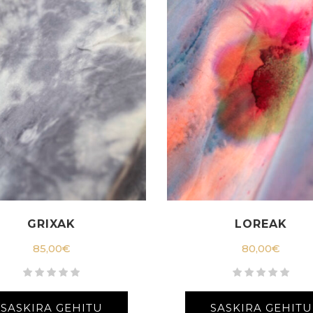
GRIXAK
LOREAK
85,00
€
80,00
€
SASKIRA GEHITU
SASKIRA GEHITU