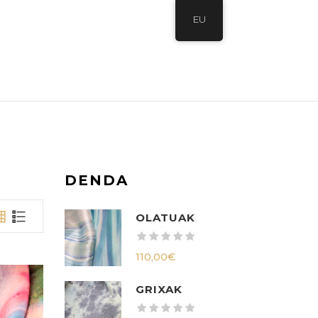
EU
DENDA
OLATUAK
110,00
€
GRIXAK