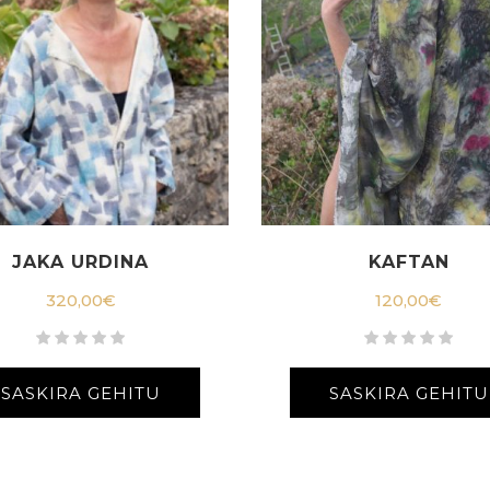
JAKA URDINA
KAFTAN
320,00
€
120,00
€
SASKIRA GEHITU
SASKIRA GEHITU