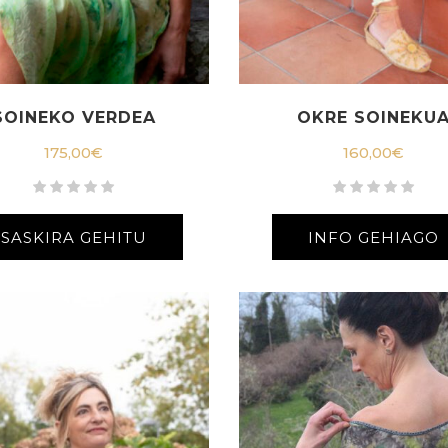
SOINEKO VERDEA
OKRE SOINEKU
175,00
€
160,00
€
SASKIRA GEHITU
INFO GEHIAGO