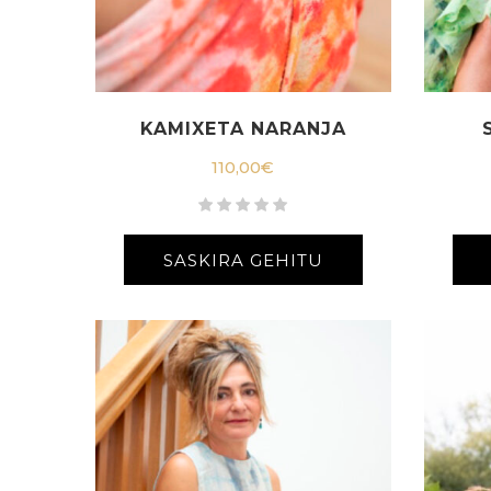
KAMIXETA NARANJA
110,00
€
SASKIRA GEHITU