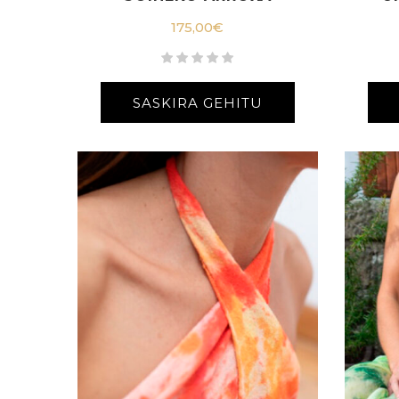
175,00
€
SASKIRA GEHITU