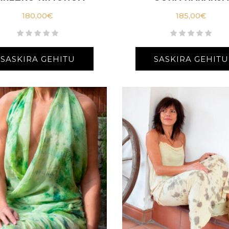
180,00
€
185,00
€
SASKIRA GEHITU
SASKIRA GEHITU