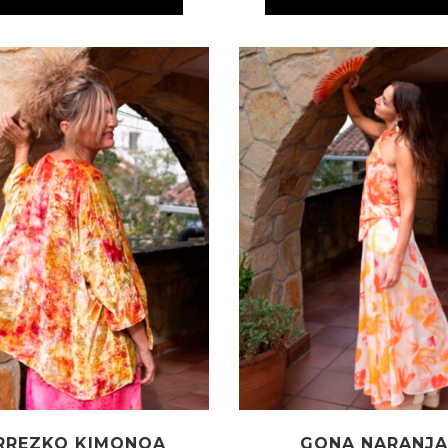
RREZKO KIMONOA
GONA NARANJA