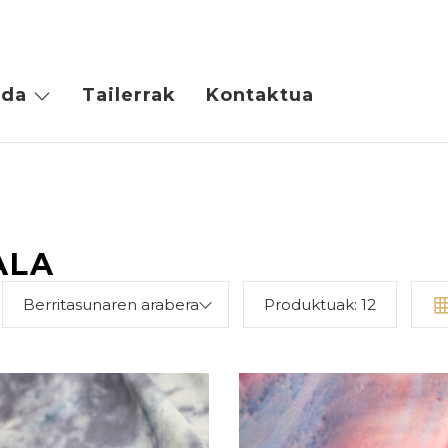
da
Tailerrak
Kontaktua
ALA
Berritasunaren arabera
Produktuak:
12