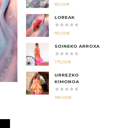
85,00
€
LOREAK
80,00
€
SOINEKO ARROXA
175,00
€
URREZKO
KIMONOA
180,00
€