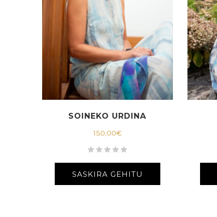
SOINEKO URDINA
150,00
€
SASKIRA GEHITU