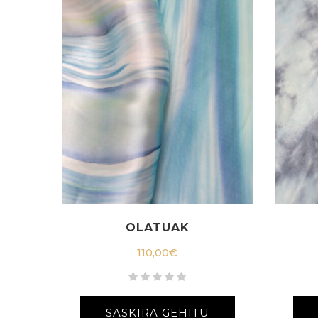
OLATUAK
110,00
€
SASKIRA GEHITU