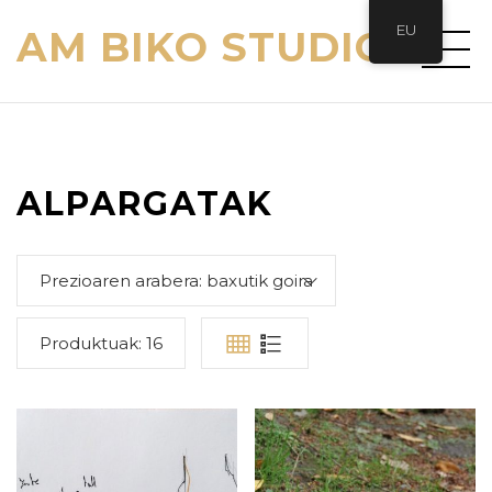
EU
AM BIKO STUDIO
ALPARGATAK
Prezioaren arabera: baxutik goira
Produktuak:
16