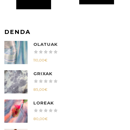
DENDA
OLATUAK
110,00
€
GRIXAK
85,00
€
LOREAK
80,00
€