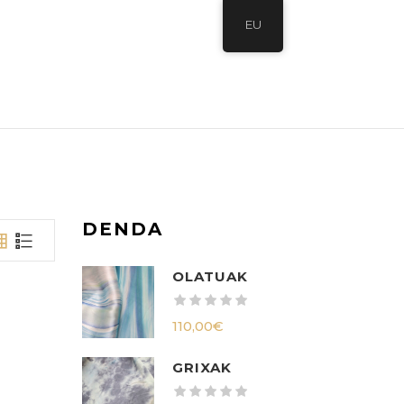
EU
DENDA
OLATUAK
110,00
€
GRIXAK