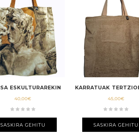
SA ESKULTURAREKIN
KARRATUAK TERTZIO
40,00
€
45,00
€
SASKIRA GEHITU
SASKIRA GEHITU