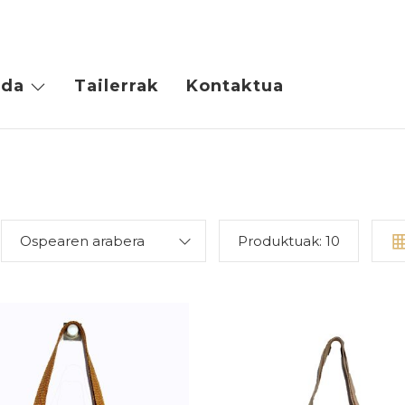
da
Tailerrak
Kontaktua
Ospearen arabera
Produktuak:
10