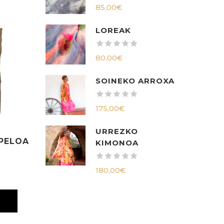
85,00
€
LOREAK
80,00
€
SOINEKO ARROXA
175,00
€
URREZKO
PELOA
KIMONOA
180,00
€