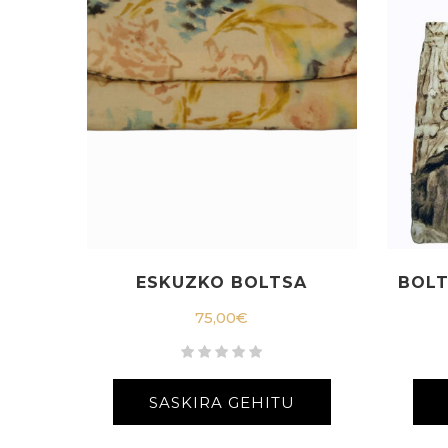
ESKUZKO BOLTSA
BOLT
75,00
€
SASKIRA GEHITU