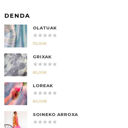
DENDA
OLATUAK
110,00
€
GRIXAK
85,00
€
LOREAK
80,00
€
SOINEKO ARROXA