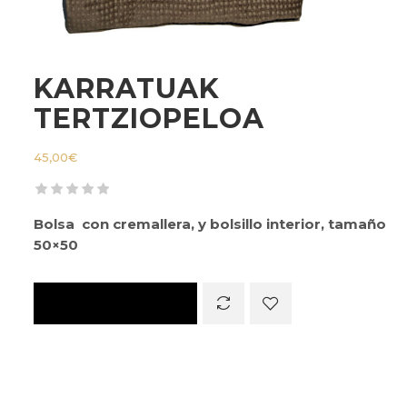
KARRATUAK
TERTZIOPELOA
45,00
€
Bolsa con cremallera, y bolsillo interior, tamaño
50×50