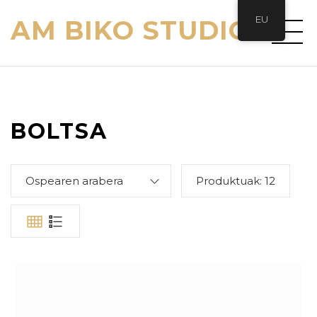
EU
AM BIKO STUDIO
BOLTSA
Ospearen arabera
Produktuak:
12