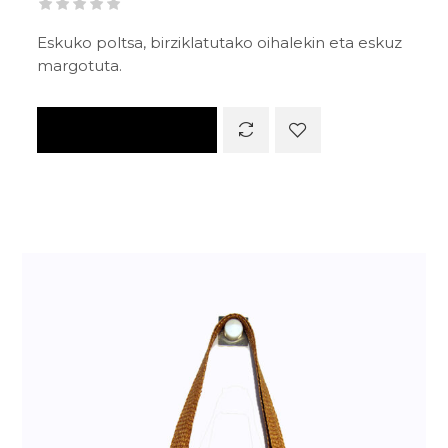
Eskuko poltsa, birziklatutako oihalekin eta eskuz
margotuta.