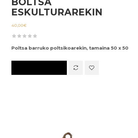
BOLTSA
ESKULTURAREKIN
40,00
€
Poltsa barruko poltsikoarekin, tamaina 50 x 50