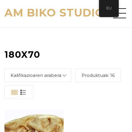
EU
AM BIKO STUDIO
180X70
Kalifikazioaren arabera
Produktuak:
16