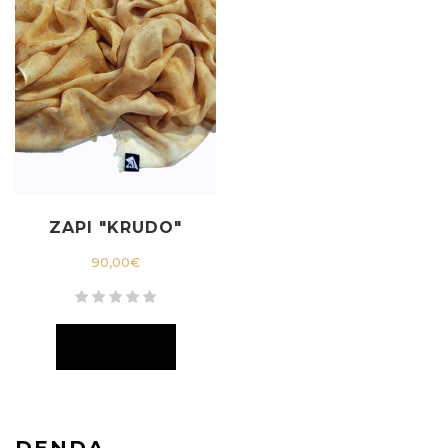
ZAPI "KRUDO"
90,00
€
DENDA