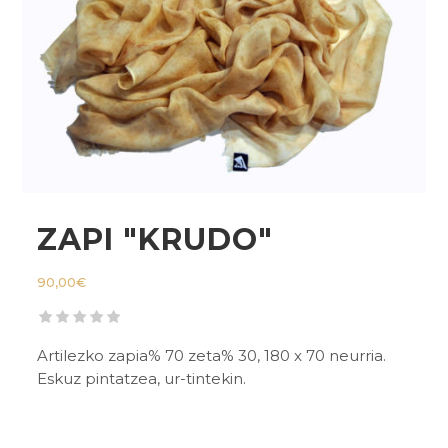
ZAPI "KRUDO"
90,00
€
Artilezko zapia% 70 zeta% 30, 180 x 70 neurria.
Eskuz pintatzea, ur-tintekin.