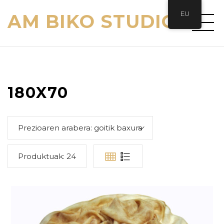
EU
AM BIKO STUDIO
180X70
Prezioaren arabera: goitik baxura
Produktuak:
24