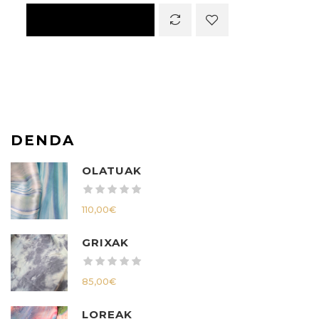
DENDA
OLATUAK
110,00
€
GRIXAK
85,00
€
LOREAK