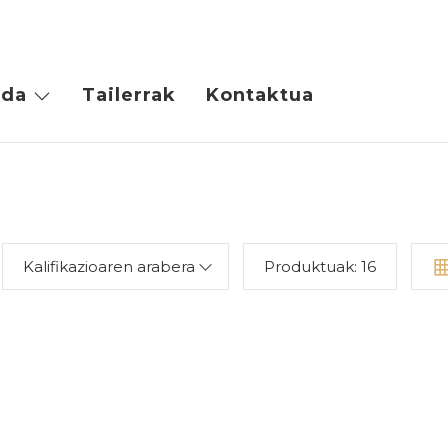
da
Tailerrak
Kontaktua
Kalifikazioaren arabera
Produktuak:
16