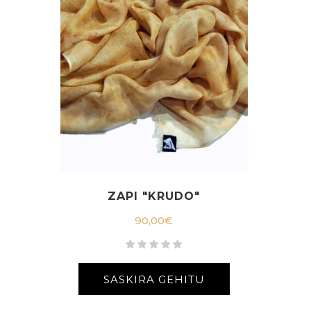
ZAPI "KRUDO"
90,00
€
SASKIRA GEHITU