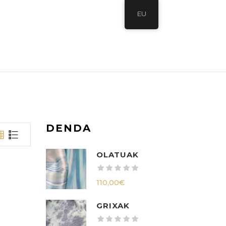
EU
DENDA
OLATUAK
110,00
€
GRIXAK