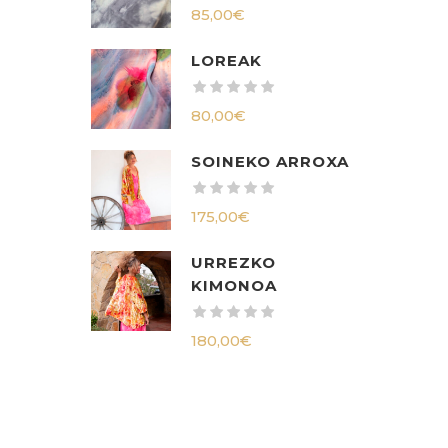
85,00
€
LOREAK
80,00
€
SOINEKO ARROXA
175,00
€
URREZKO
KIMONOA
180,00
€