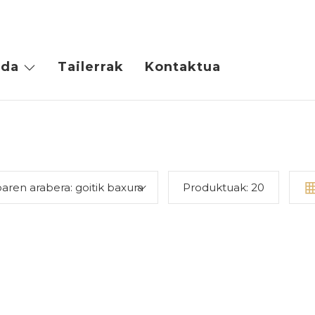
da
Tailerrak
Kontaktua
oaren arabera: goitik baxura
Produktuak:
20