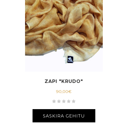
ZAPI "KRUDO"
90,00
€
SASKIRA GEHITU