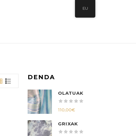
EU
DENDA
OLATUAK
110,00
€
GRIXAK