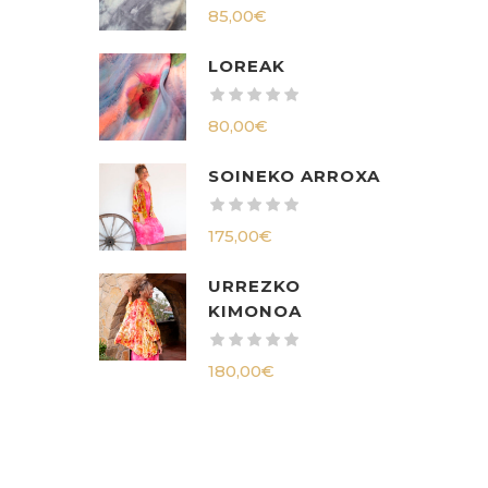
85,00
€
LOREAK
80,00
€
SOINEKO ARROXA
175,00
€
URREZKO
KIMONOA
180,00
€