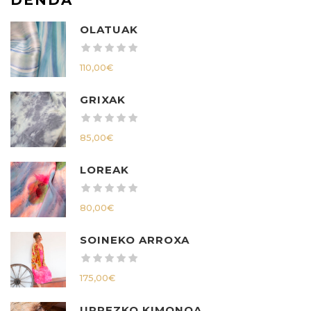
OLATUAK
110,00
€
GRIXAK
85,00
€
LOREAK
80,00
€
SOINEKO ARROXA
175,00
€
URREZKO KIMONOA