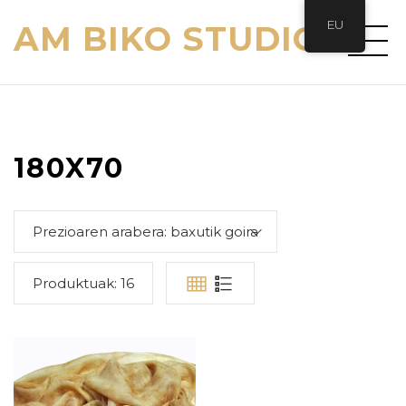
EU
AM BIKO STUDIO
180X70
Prezioaren arabera: baxutik goira
Produktuak:
16