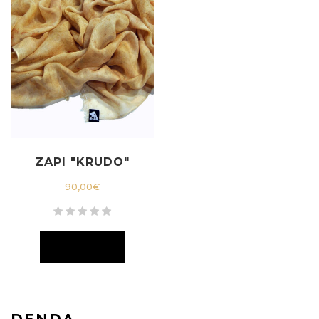
ZAPI "KRUDO"
90,00
€
DENDA