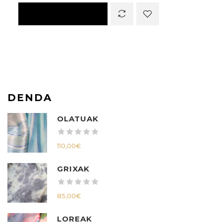
DENDA
OLATUAK
110,00
€
GRIXAK
85,00
€
LOREAK