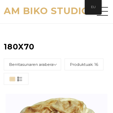
EU
AM BIKO STUDIO
180X70
Berritasunaren arabera
Produktuak:
16