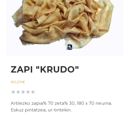
ZAPI "KRUDO"
90,00
€
Artilezko zapia% 70 zeta% 30, 180 x 70 neurria.
Eskuz pintatzea, ur-tintekin.