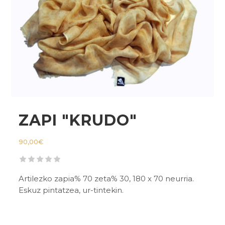
ZAPI "KRUDO"
90,00
€
Artilezko zapia% 70 zeta% 30, 180 x 70 neurria.
Eskuz pintatzea, ur-tintekin.