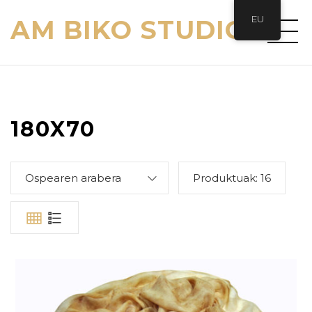
EU
AM BIKO STUDIO
180X70
Ospearen arabera
Produktuak:
16