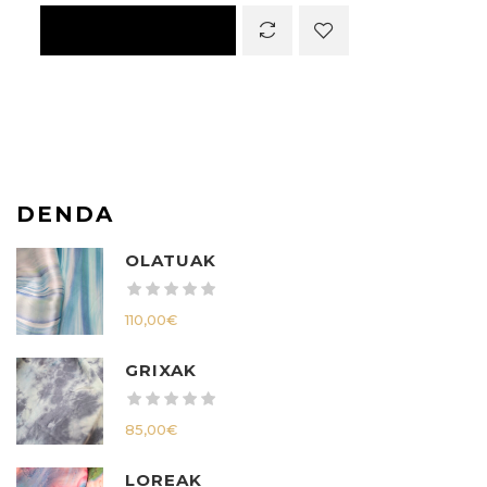
DENDA
OLATUAK
110,00
€
GRIXAK
85,00
€
LOREAK