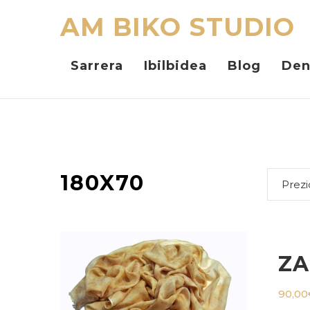
AM BIKO STUDIO
Sarrera
Ibilbidea
Blog
Den
180X70
Prezi
ZA
90,00