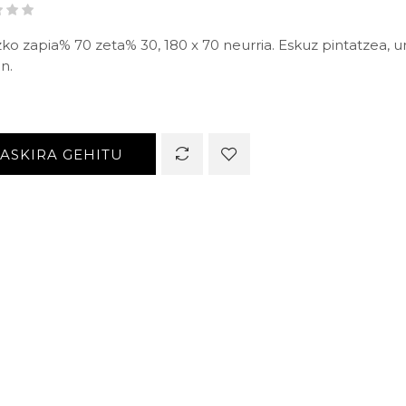
zko zapia% 70 zeta% 30, 180 x 70 neurria. Eskuz pintatzea, u
in.
SASKIRA GEHITU