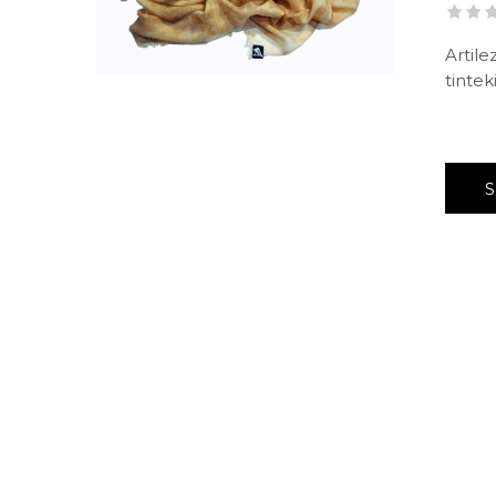
Artile
tintek