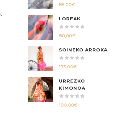
85,00
€
r-
LOREAK
80,00
€
SOINEKO ARROXA
175,00
€
URREZKO
KIMONOA
180,00
€