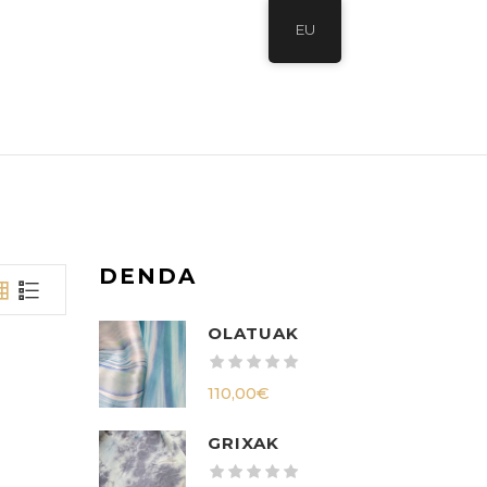
EU
DENDA
OLATUAK
110,00
€
GRIXAK