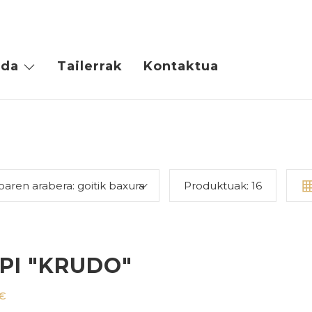
da
Tailerrak
Kontaktua
oaren arabera: goitik baxura
Produktuak:
16
PI "KRUDO"
€