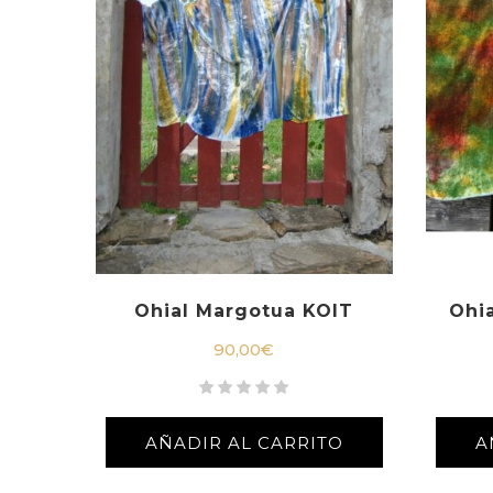
Ohial Margotua KOIT
Ohi
90,00
€
AÑADIR AL CARRITO
A