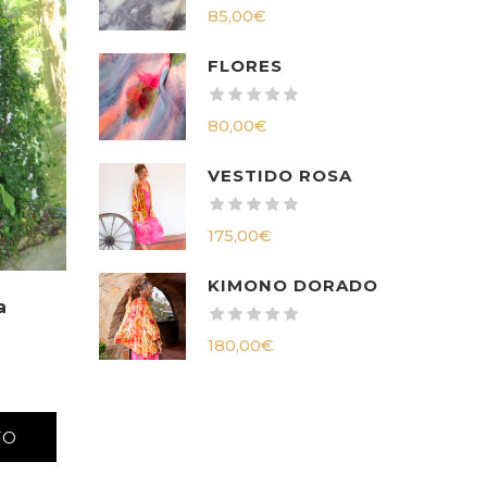
85,00
€
FLORES
80,00
€
VESTIDO ROSA
175,00
€
KIMONO DORADO
a
180,00
€
TO