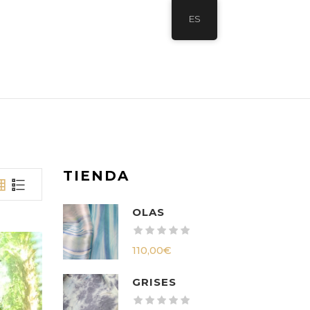
ES
TIENDA
OLAS
110,00
€
GRISES