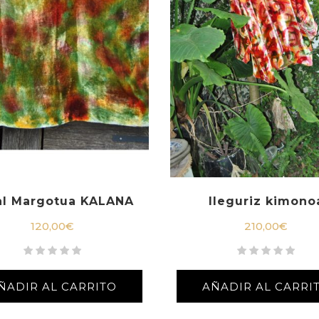
al Margotua KALANA
Ileguriz kimono
120,00
€
210,00
€
ÑADIR AL CARRITO
AÑADIR AL CARRI