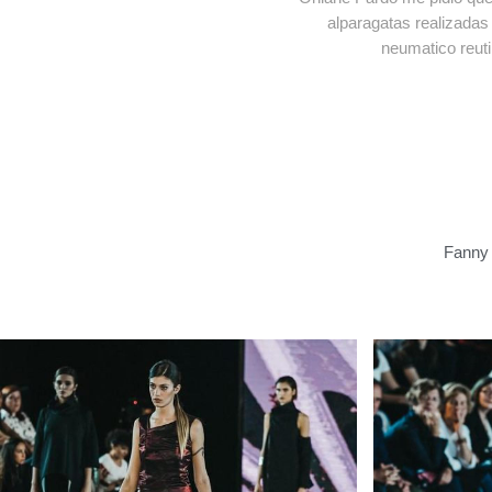
alparagatas realizada
neumatico reuti
Fanny 