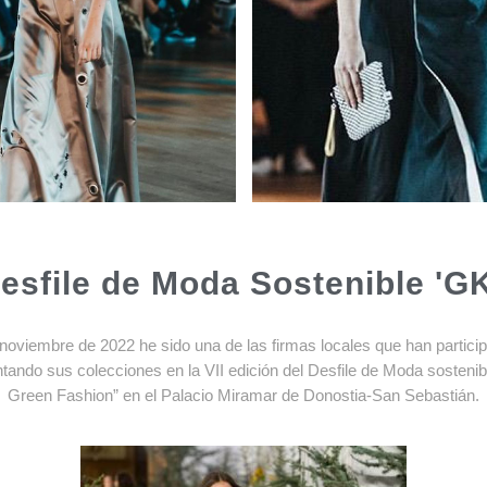
 Desfile de Moda Sostenible 'G
noviembre de 2022 he sido una de las firmas locales que han partici
tando sus colecciones en la VII edición del Desfile de Moda sosteni
Green Fashion” en el Palacio Miramar de Donostia-San Sebastián.