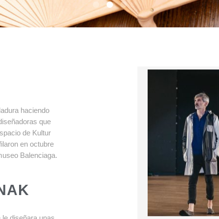
adura haciendo
diseñadoras que
spacio de Kultur
ilaron en octubre
museo Balenciaga.
NAK
 le diseñara unas