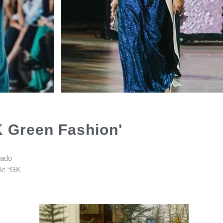
K Green Fashion'
pado
ble “GK