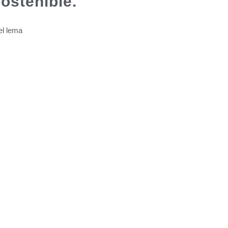
ostenible.
el lema