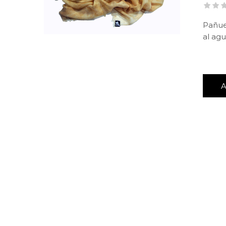
Pañue
al ag