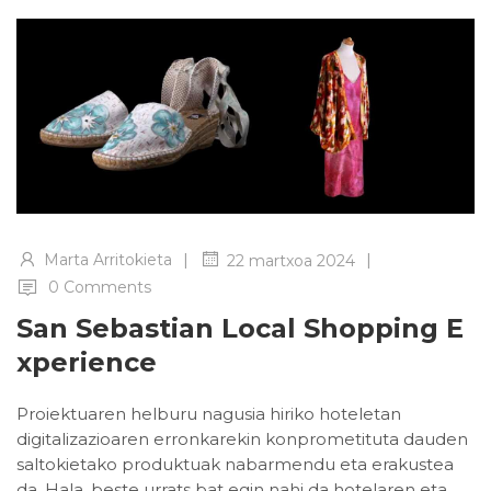
|
|
Marta Arritokieta
22 martxoa 2024
0 Comments
San Sebastian Local Shopping E
Xperience
Proiektuaren helburu nagusia hiriko hoteletan
digitalizazioaren erronkarekin konprometituta dauden
saltokietako produktuak nabarmendu eta erakustea
da. Hala, beste urrats bat egin nahi da hotelaren eta