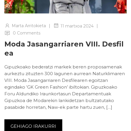
|
|
Marta Arritokieta
11 martxoa 2024
0 Comments
Moda Jasangarriaren VIII. Desfil
Ea
Gipuzkoako bederatzi markek beren proposamenak
aurkeztu zituzten 300 lagunen aurrean Naturklimaren
VIII. Moda Jasangarriaren Desfilearen egoitzan
egindako ‘GK Green Fashion’ ibiltokian. Gipuzkoako
Foru Aldundiko Iraunkortasun Departamentuak
Gipuzkoa de Modarekin lankidetzan bultzatutako
pasabide horretan, Naw-ek parte hartu zuen, […]
GEHIAGO IRAKURRI