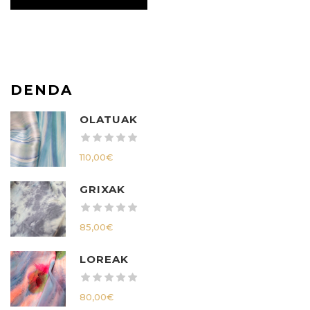
DENDA
OLATUAK
110,00
€
GRIXAK
85,00
€
LOREAK
80,00
€