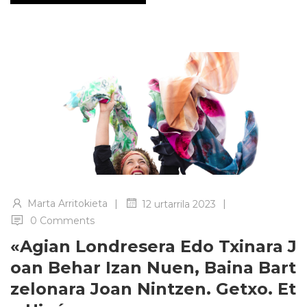
|
|
Marta Arritokieta
12 urtarrila 2023
0 Comments
«Agian Londresera Edo Txinara J
Oan Behar Izan Nuen, Baina Bart
Zelonara Joan Nintzen. Getxo. Et