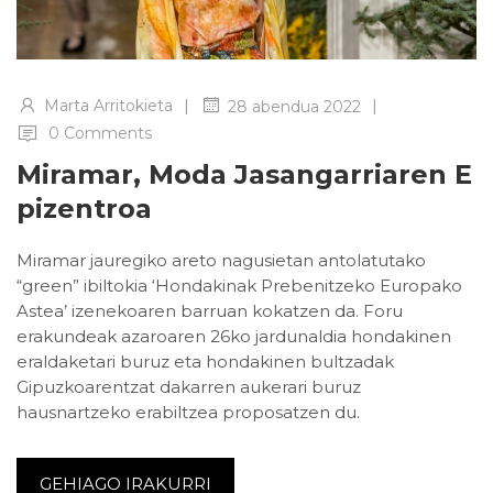
|
|
Marta Arritokieta
28 abendua 2022
0 Comments
Miramar, Moda Jasangarriaren E
Pizentroa
Miramar jauregiko areto nagusietan antolatutako
“green” ibiltokia ‘Hondakinak Prebenitzeko Europako
Astea’ izenekoaren barruan kokatzen da. Foru
erakundeak azaroaren 26ko jardunaldia hondakinen
eraldaketari buruz eta hondakinen bultzadak
Gipuzkoarentzat dakarren aukerari buruz
hausnartzeko erabiltzea proposatzen du.
GEHIAGO IRAKURRI