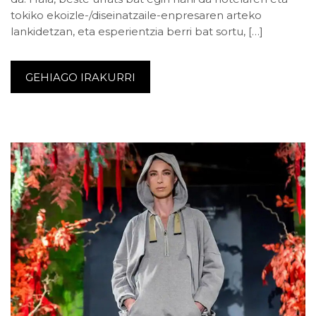
tokiko ekoizle-/diseinatzaile-enpresaren arteko
lankidetzan, eta esperientzia berri bat sortu, […]
GEHIAGO IRAKURRI