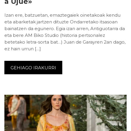
A Ujué»
Izan ere, batzuetan, emaztegaiek oinetakoak kendu
eta abarketak jartzen dituzte Ondarretako itsasoan
bainatzen da egunero. Egia izan arren, Antiguotarra da
eta bere AM Biko Studio (historia pertsonalez
betetako letra-sorta bat…) Juan de Garayren 2an dago,
ez hain urrun […]
GEHIAGO IRAKURRI