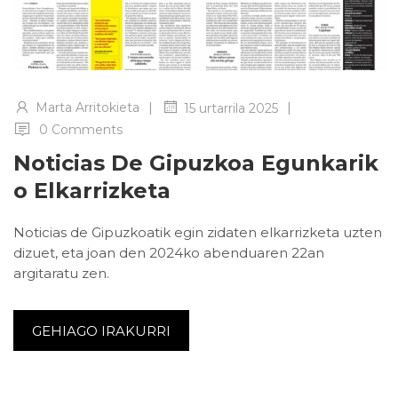
|
|
Marta Arritokieta
15 urtarrila 2025
0 Comments
Noticias De Gipuzkoa Egunkarik
O Elkarrizketa
Noticias de Gipuzkoatik egin zidaten elkarrizketa uzten
dizuet, eta joan den 2024ko abenduaren 22an
argitaratu zen.
GEHIAGO IRAKURRI