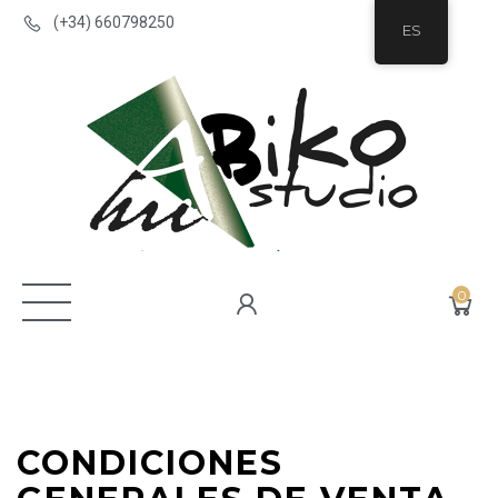
(+34) 660798250
ES
0
CONDICIONES