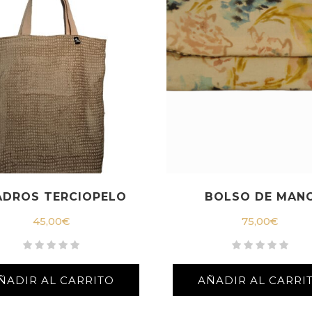
ADROS TERCIOPELO
BOLSO DE MAN
45,00
€
75,00
€
ÑADIR AL CARRITO
AÑADIR AL CARRI