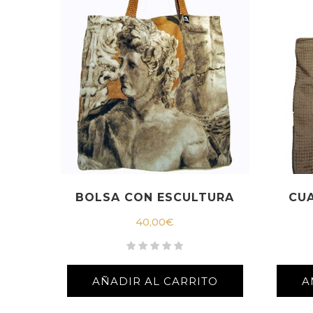
BOLSA CON ESCULTURA
CU
40,00
€
AÑADIR AL CARRITO
A