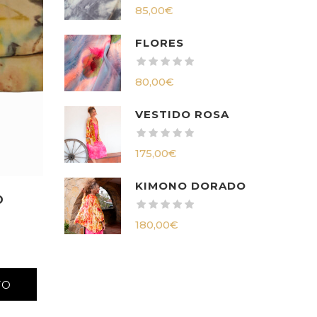
85,00
€
FLORES
80,00
€
VESTIDO ROSA
175,00
€
KIMONO DORADO
O
180,00
€
TO