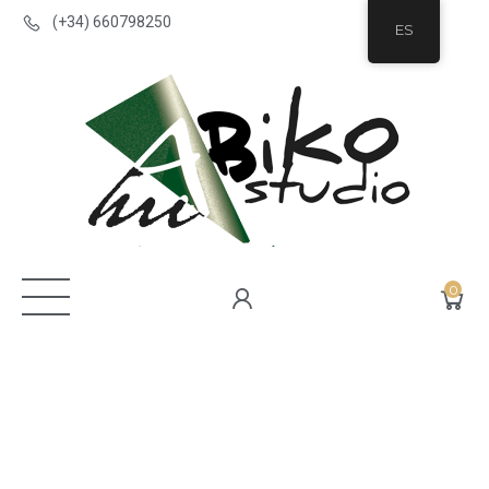
(+34) 660798250
ES
0