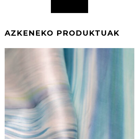
AZKENEKO PRODUKTUAK