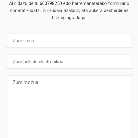
Al didazu deitu
660798250
edo harremanetarako formulario
honetatik idatzi, zure ideia azalduz, eta aukera desberdinez
hitz egingo dugu.