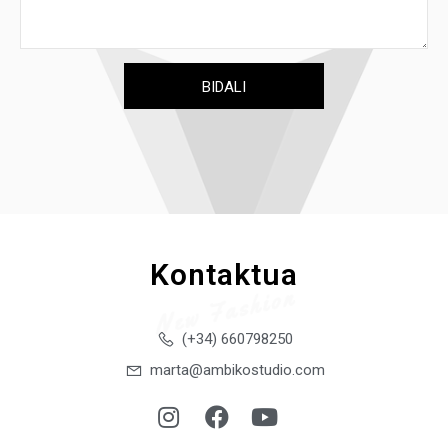
Kontaktua
New Fashion
(+34) 660798250
marta@ambikostudio.com