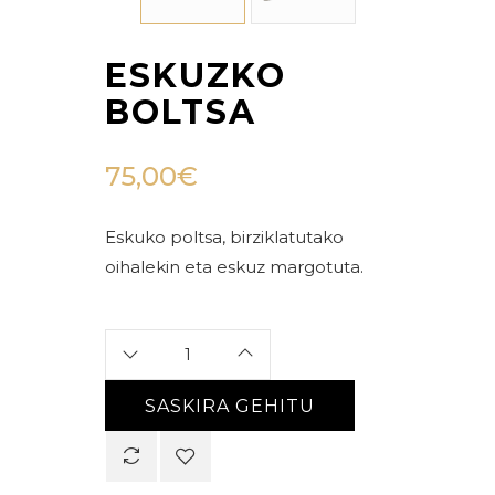
ESKUZKO
BOLTSA
75,00
€
Eskuko poltsa, birziklatutako
oihalekin eta eskuz margotuta.
SASKIRA GEHITU