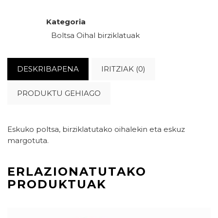
Kategoria
Boltsa
Oihal birziklatuak
DESKRIBAPENA
IRITZIAK (0)
PRODUKTU GEHIAGO
Eskuko poltsa, birziklatutako oihalekin eta eskuz
margotuta.
ERLAZIONATUTAKO
PRODUKTUAK