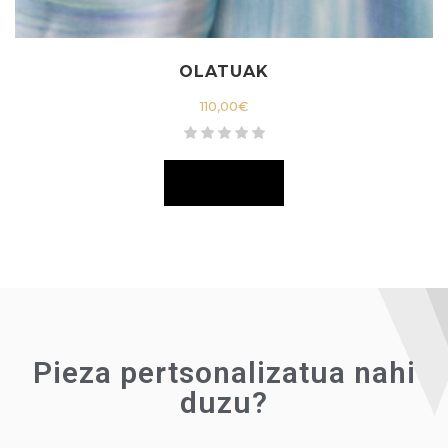
OLATUAK
110,00
€
Pieza pertsonalizatua nahi
duzu?