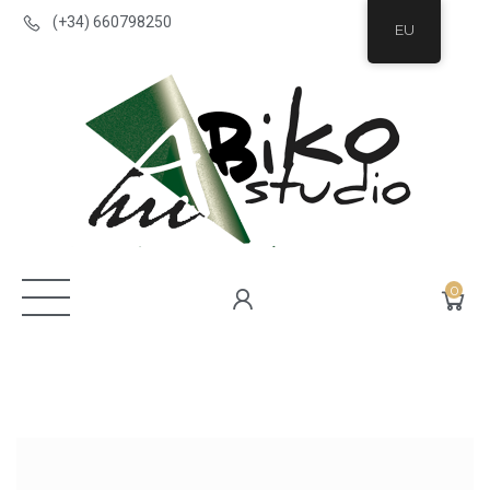
(+34) 660798250
EU
0