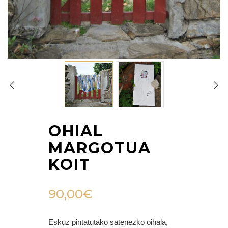
OHIAL
MARGOTUA
KOIT
90,00
€
Eskuz pintatutako satenezko oihala,