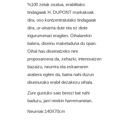
%100 zetak osatua, erabilitako
tindagaiak H. DUPONT markakoak
dira, oso kontzentratutako tindagaiak
dira, ur-oinarria dute eta ez diote
ingurumenari eragiten. Oihalarekin
batera, diseinu maketaduna du opari.
Oihal hau diseinatzeko nire
proposamena da, zehazki, interesatzen
bazaizu, neurrira eta eskaeraren
arabera egiten da, baina nahi duzun
diseinurako erabil dezakezu oihala.
Zure gustuko saio berezi bat nahi
baduzu, jarri nirekin harremanetan.
Neurriak:140X70cm