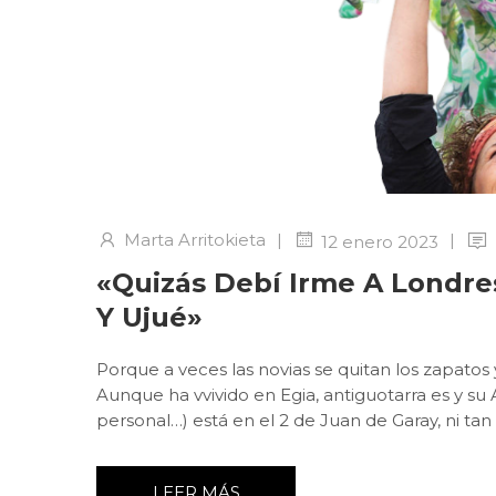
Marta Arritokieta
|
|
12 enero 2023
«Quizás Debí Irme A Londres
Y Ujué»
Porque a veces las novias se quitan los zapato
Aunque ha vvivido en Egia, antiguotarra es y su
personal…) está en el 2 de Juan de Garay, ni tan 
LEER MÁS