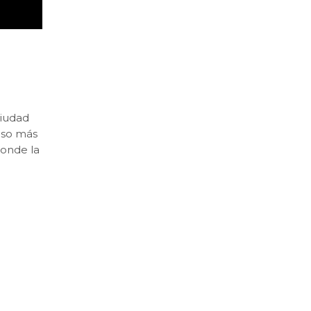
ciudad
paso más
donde la