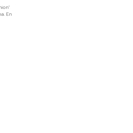
ion’
ma. En